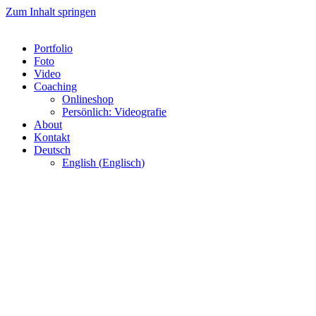
Zum Inhalt springen
Portfolio
Foto
Video
Coaching
Onlineshop
Persönlich: Videografie
About
Kontakt
Deutsch
English
(
Englisch
)